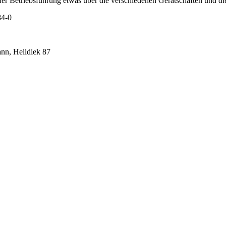
r Betriebsführung etwas über die verschiedenen Gerätschaften und die 
84-0
nn, Helldiek 87