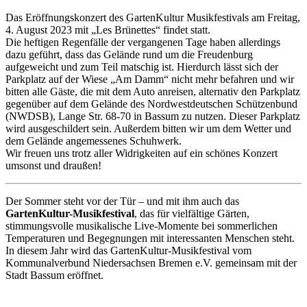
Das Eröffnungskonzert des GartenKultur Musikfestivals am Freitag,
4. August 2023 mit „Les Brünettes“ findet statt.
Die heftigen Regenfälle der vergangenen Tage haben allerdings
dazu geführt, dass das Gelände rund um die Freudenburg
aufgeweicht und zum Teil matschig ist. Hierdurch lässt sich der
Parkplatz auf der Wiese „Am Damm“ nicht mehr befahren und wir
bitten alle Gäste, die mit dem Auto anreisen, alternativ den Parkplatz
gegenüber auf dem Gelände des Nordwestdeutschen Schützenbund
(NWDSB), Lange Str. 68-70 in Bassum zu nutzen. Dieser Parkplatz
wird ausgeschildert sein. Außerdem bitten wir um dem Wetter und
dem Gelände angemessenes Schuhwerk.
Wir freuen uns trotz aller Widrigkeiten auf ein schönes Konzert
umsonst und draußen!
Der Sommer steht vor der Tür – und mit ihm auch das
GartenKultur-Musikfestival
, das für vielfältige Gärten,
stimmungsvolle musikalische Live-Momente bei sommerlichen
Temperaturen und Begegnungen mit interessanten Menschen steht.
In diesem Jahr wird das GartenKultur-Musikfestival vom
Kommunalverbund Niedersachsen Bremen e.V. gemeinsam mit der
Stadt Bassum eröffnet.