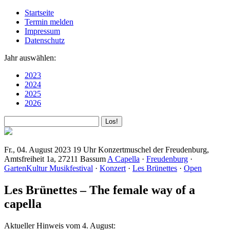
Startseite
Termin melden
Impressum
Datenschutz
Jahr auswählen:
2023
2024
2025
2026
Fr., 04. August 2023
19 Uhr
Konzertmuschel der Freudenburg,
Amtsfreiheit 1a, 27211 Bassum
A Capella
·
Freudenburg
·
GartenKultur Musikfestival
·
Konzert
·
Les Brünettes
·
Open
Les Brünettes – The female way of a
capella
Aktueller Hinweis vom 4. August: