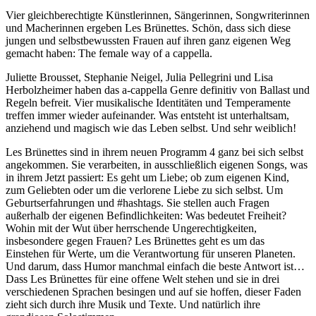
Vier gleichberechtigte Künstlerinnen, Sängerinnen, Songwriterinnen
und Macherinnen ergeben Les Brünettes. Schön, dass sich diese
jungen und selbstbewussten Frauen auf ihren ganz eigenen Weg
gemacht haben: The female way of a cappella.
Juliette Brousset, Stephanie Neigel, Julia Pellegrini und Lisa
Herbolzheimer haben das a-cappella Genre definitiv von Ballast und
Regeln befreit. Vier musikalische Identitäten und Temperamente
treffen immer wieder aufeinander. Was entsteht ist unterhaltsam,
anziehend und magisch wie das Leben selbst. Und sehr weiblich!
Les Brünettes sind in ihrem neuen Programm 4 ganz bei sich selbst
angekommen. Sie verarbeiten, in ausschließlich eigenen Songs, was
in ihrem Jetzt passiert: Es geht um Liebe; ob zum eigenen Kind,
zum Geliebten oder um die verlorene Liebe zu sich selbst. Um
Geburtserfahrungen und #hashtags. Sie stellen auch Fragen
außerhalb der eigenen Befindlichkeiten: Was bedeutet Freiheit?
Wohin mit der Wut über herrschende Ungerechtigkeiten,
insbesondere gegen Frauen? Les Brünettes geht es um das
Einstehen für Werte, um die Verantwortung für unseren Planeten.
Und darum, dass Humor manchmal einfach die beste Antwort ist…
Dass Les Brünettes für eine offene Welt stehen und sie in drei
verschiedenen Sprachen besingen und auf sie hoffen, dieser Faden
zieht sich durch ihre Musik und Texte. Und natürlich ihre