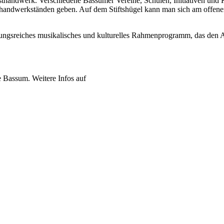
thandwerk. Verschiedene Bassumer Vereine, Schulen, Initiativen und 
sthandwerkständen geben. Auf dem Stiftshügel kann man sich am offen
lungsreiches musikalisches und kulturelles Rahmenprogramm, das den A
e Bassum. Weitere Infos auf