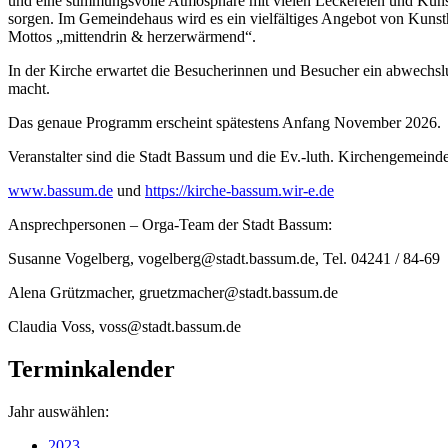
und eine stimmungsvolle Atmosphäre mit vielen Leckereien und Kuns
sorgen. Im Gemeindehaus wird es ein vielfältiges Angebot von Kun
Mottos „mittendrin & herzerwärmend“.
In der Kirche erwartet die Besucherinnen und Besucher ein abwechs
macht.
Das genaue Programm erscheint spätestens Anfang November 2026.
Veranstalter sind die Stadt Bassum und die Ev.-luth. Kirchengemeind
www.bassum.de
und
https://kirche-bassum.wir-e.de
Ansprechpersonen – Orga-Team der Stadt Bassum:
Susanne Vogelberg, vogelberg@stadt.bassum.de, Tel. 04241 / 84-69
Alena Grützmacher, gruetzmacher@stadt.bassum.de
Claudia Voss, voss@stadt.bassum.de
Terminkalender
Jahr auswählen:
2023