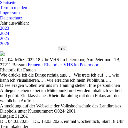
Startseite
Termin melden
Impressum
Datenschutz
Jahr auswählen:
2023
2024
2025
2026
Di., 04. März 2025
18 Uhr
VHS im Petermoor, Am Petermoor 1B,
27211 Bassum
Frauen
·
Rhetorik
·
VHS im Petermoor
Rhetorik für Frauen
Wie drücke ich die Dinge richtig aus….. Wie trete ich auf ….. wie
kann ich visualisieren….. wie erreiche ich mein Publikum…..
Diese Fragen wollen wir uns im Training stellen. Ihre persönlichen
Anliegen stehen dabei im Mittelpunkt und werden inhaltlich vertieft
und geübt. Ein klassisches Rhetoriktraining mit dem Fokus auf den
weiblichen Auftritt.
Anmeldung auf der Webseite der Volkshochschule des Landkreises
Diepholz unter Kursnummer: Q02442001
Entgelt: 31,20€
Di., 04.03.2025 – Di., 18.03.2025, einmal wöchentlich, Start 18 Uhr
Terminkalender