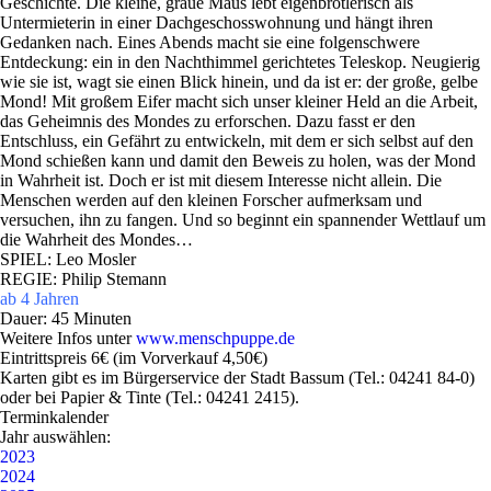
Geschichte. Die kleine, graue Maus lebt eigenbrötlerisch als
Untermieterin in einer Dachgeschosswohnung und hängt ihren
Gedanken nach. Eines Abends macht sie eine folgenschwere
Entdeckung: ein in den Nachthimmel gerichtetes Teleskop. Neugierig
wie sie ist, wagt sie einen Blick hinein, und da ist er: der große, gelbe
Mond! Mit großem Eifer macht sich unser kleiner Held an die Arbeit,
das Geheimnis des Mondes zu erforschen. Dazu fasst er den
Entschluss, ein Gefährt zu entwickeln, mit dem er sich selbst auf den
Mond schießen kann und damit den Beweis zu holen, was der Mond
in Wahrheit ist. Doch er ist mit diesem Interesse nicht allein. Die
Menschen werden auf den kleinen Forscher aufmerksam und
versuchen, ihn zu fangen. Und so beginnt ein spannender Wettlauf um
die Wahrheit des Mondes…
SPIEL: Leo Mosler
REGIE: Philip Stemann
ab 4 Jahren
Dauer: 45 Minuten
Weitere Infos unter
www.menschpuppe.de
Eintrittspreis 6€ (im Vorverkauf 4,50€)
Karten gibt es im Bürgerservice der Stadt Bassum (Tel.: 04241 84-0)
oder bei Papier & Tinte (Tel.: 04241 2415).
Terminkalender
Jahr auswählen:
2023
2024