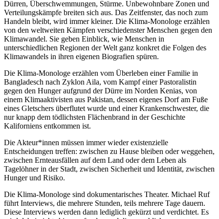
Dürren, Überschwemmungen, Stürme. Unbewohnbare Zonen und
Verteilungskämpfe breiten sich aus. Das Zeitfenster, das noch zum
Handeln bleibt, wird immer kleiner. Die Klima-Monologe erzählen
von den weltweiten Kämpfen verschiedenster Menschen gegen den
Klimawandel. Sie geben Einblick, wie Menschen in
unterschiedlichen Regionen der Welt ganz konkret die Folgen des
Klimawandels in ihren eigenen Biografien spüren.
Die Klima-Monologe erzählen vom Überleben einer Familie in
Bangladesch nach Zyklon Aila, vom Kampf einer Pastoralistin
gegen den Hunger aufgrund der Dürre im Norden Kenias, von
einem Klimaaktivisten aus Pakistan, dessen eigenes Dorf am Fuße
eines Gletschers überflutet wurde und einer Krankenschwester, die
nur knapp dem tödlichsten Flächenbrand in der Geschichte
Kaliforniens entkommen ist.
Die Akteur*innen müssen immer wieder existenzielle
Entscheidungen treffen: zwischen zu Hause bleiben oder weggehen,
zwischen Ernteausfällen auf dem Land oder dem Leben als
Tagelöhner in der Stadt, zwischen Sicherheit und Identität, zwischen
Hunger und Risiko.
Die Klima-Monologe sind dokumentarisches Theater. Michael Ruf
führt Interviews, die mehrere Stunden, teils mehrere Tage dauern.
Diese Interviews werden dann lediglich gekürzt und verdichtet. Es