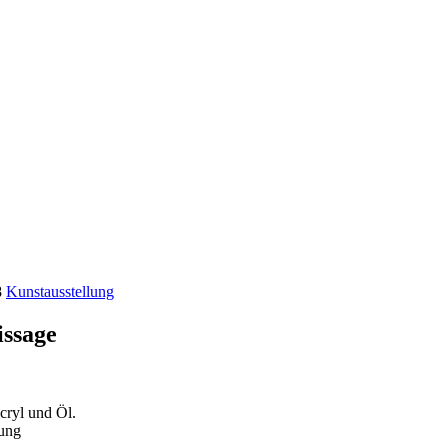
8
Kunstausstellung
issage
cryl und Öl.
tung